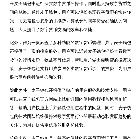
在麦子钱包中进行买卖数字货币的操作，同时也支持数字货币之
间的兑换。通过麦子钱包，用户可以轻松实现数字货币的快速转
账，而无需担心复杂的手续费计算或长时间等待交易确认的问
题，大大提升了数字货币交易的效率和便捷。
此外，作为一款涵盖了多种功能的数字货币管理工具，麦子钱包
还提供了丰富的投资服务。用户可以通过麦子钱包轻松查看数字
货币的行情走势、收益率等信息，帮助用户做出更明智的投资决
策。麦子钱包还支持用户参与各类数字货币项目的投资，为用户
提供更多的投资机会和选择。
除此之外，麦子钱包还提供了贴心的用户服务和技术支持。用户
可以在麦子钱包官方网站上找到详细的使用教程和常见问题解
答，帮助用户快速上手并解决使用过程中的问题。同时，麦子钱
包的技术团队始终保持对数字货币行业的最新动态和发展趋势的
关注，为用户提供更优质的服务和体验。
总的来说，麦子钱包是一款高效便捷的数字货币管理工具，拥有