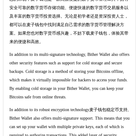
安全可靠的数字货币存储功能、便捷快速的数字货币交易服务以
及丰富的数字货币投资选择。无论是初学者还是资深投资人士，
都可以在麦子钱包中找到满足自己需求的数字货币管理解决方
案。如果您也对数字货币感兴趣，不妨下载麦子钱包，体验其带
来的便捷和高效。
In addition to its multi-signature technology, Bither Wallet also offers
other security features such as support for cold storage and secure
backups. Cold storage is a method of storing your Bitcoins offline,
which makes it virtually impossible for hackers to access your funds.
By enabling cold storage in your Bither Wallet, you can keep your
Bitcoins safe from online threats.
In addition to its robust encryption technology麦子钱包稳定币支持,
Bither Wallet also offers multi-signature support. This means that you
can set up your wallet with multiple private keys, each of which is
required to authorize transactions. This added layer of security